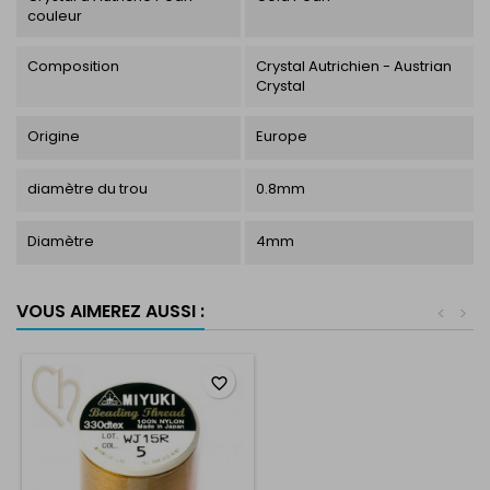
couleur
Composition
Crystal Autrichien - Austrian
Crystal
Origine
Europe
diamètre du trou
0.8mm
Diamètre
4mm
VOUS AIMEREZ AUSSI :
<
>
favorite_border