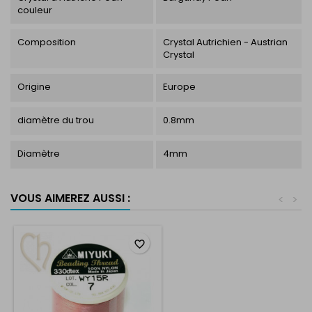
couleur
Composition
Crystal Autrichien - Austrian
Crystal
Origine
Europe
diamètre du trou
0.8mm
Diamètre
4mm
VOUS AIMEREZ AUSSI :
<
>
favorite_border