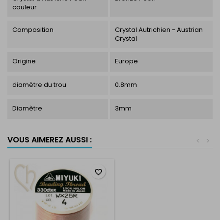
couleur
Composition
Crystal Autrichien - Austrian
Crystal
Origine
Europe
diamètre du trou
0.8mm
Diamètre
3mm
VOUS AIMEREZ AUSSI :
<
>
favorite_border