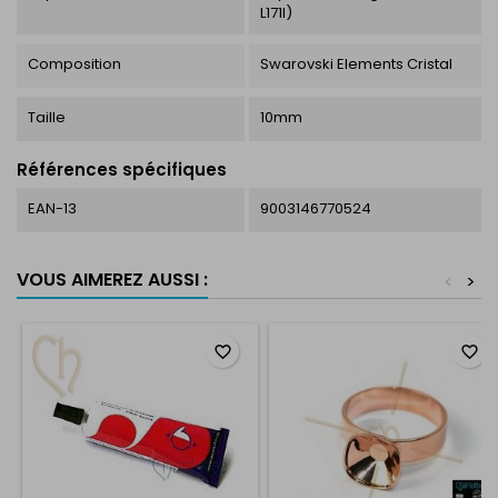
L171I)
Composition
Swarovski Elements Cristal
Taille
10mm
Références spécifiques
EAN-13
9003146770524
VOUS AIMEREZ AUSSI :
<
>
favorite_border
favorite_border