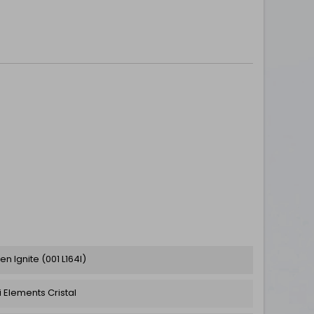
nen Ignite (001 L164I)
 Elements Cristal