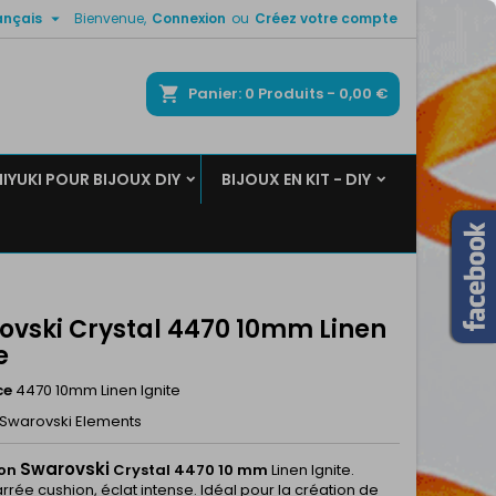

ançais
Bienvenue,
Connexion
ou
Créez votre compte
×
×
×
ercher
Panier
0
Produits -
0,00 €
MIYUKI POUR BIJOUX DIY
BIJOUX EN KIT - DIY
n
s
ovski Crystal 4470 10mm Linen
e
ce
4470 10mm Linen Ignite
Swarovski Elements
Swarovski
on
Crystal 4470 10 mm
Linen Ignite.
rée cushion, éclat intense. Idéal pour la création de