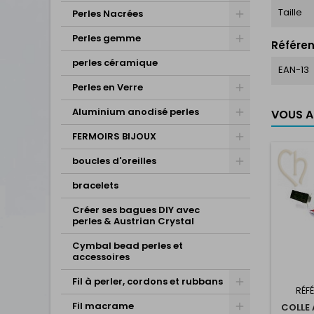
Taille
Perles Nacrées
Perles gemme
Référen
perles céramique
EAN-13
Perles en Verre
Aluminium anodisé perles
VOUS AI
FERMOIRS BIJOUX
boucles d'oreilles
bracelets
Créer ses bagues DIY avec
perles & Austrian Crystal
Cymbal bead perles et
accessoires
Fil à perler, cordons et rubbans
RÉF
Fil macrame
COLLE 