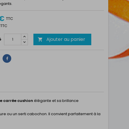
égants.
 €
TTC
1 TTC
Ajouter au panier
é

Partager
e carrée cushion
élégante et sa brillance
ure ou un serti cabochon. Il convient parfaitement à la