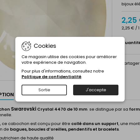
bijoux él
2,25
2,25 € / 
Quantit
Cookies
Ce magasin utilise des cookies pour améliorer
votre expérience de navigation.
Partager
Pour plus d'informations, consultez notre
Politique de confidentialité
.
Sortie
J'accepte
PTION
Swarovski
chon
Crystal 4470 de 10 mm
se distingue par sa
form
nnelle.
u, ce cabochon est conçu pour être
collé dans un support
, une mont
on de
bagues, boucles d’oreilles, pendentifs et bracelets
.
 autrichien de haute qualité