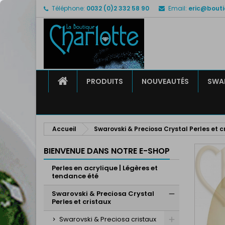
Téléphone:
0032 (0)2 332 58 90
Email:
eric@bouti
M
C
C
add_circle_outline
Vo
No
d'e
ACCUEIL
PRODUITS
NOUVEAUTÉS
SWAR
Accueil
Swarovski & Preciosa Crystal Perles et c
BIENVENUE DANS NOTRE E-SHOP
Perles en acrylique | Légères et
tendance été
Swarovski & Preciosa Crystal
Perles et cristaux
Swarovski & Preciosa cristaux