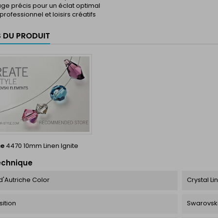
ge précis pour un éclat optimal
rofessionnel et loisirs créatifs
S DU PRODUIT
ce
4470 10mm Linen Ignite
echnique
d'Autriche Color
Crystal Li
ition
Swarovski