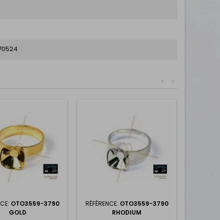
70524
<
>
NCE:
OTO3559-3790
RÉFÉRENCE:
OTO3559-3790
GOLD
RHODIUM