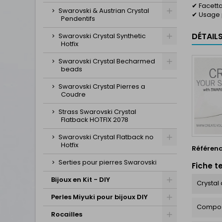
✔ Facetta
Swarovski & Austrian Crystal
✔ Usage p
Pendentifs
DÉTAIL
Swarovski Crystal Synthetic
Hotfix
Swarovski Crystal Becharmed
beads
Swarovski Crystal Pierres a
Coudre
Strass Swarovski Crystal
Flatback HOTFIX 2078
Swarovski Crystal Flatback no
Hotfix
Référen
Serties pour pierres Swarovski
Fiche t
Bijoux en Kit - DIY
Crystal 
Perles Miyuki pour bijoux DIY
Compos
Rocailles