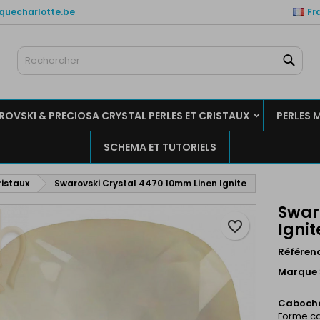
quecharlotte.be
Fr
es listes de favorits
réer une liste d'envies
onnexion
Rech
Créer un liste
us devez être connecté pour ajouter des produits à votre liste
m de la liste d'envies
nvies.
OVSKI & PRECIOSA CRYSTAL PERLES ET CRISTAUX
PERLES 
Annuler
Connexio
SCHEMA ET TUTORIELS
Annuler
Créer une liste d'envie
ristaux
Swarovski Crystal 4470 10mm Linen Ignite
Swar
favorite_border
Ignit
Référen
Marque
Caboch
Forme car