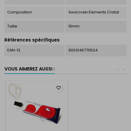
Composition
Swarovski Elements Cristal
Taille
10mm
Références spécifiques
EAN-13
9003146770524
VOUS AIMEREZ AUSSI :
<
>
favorite_border