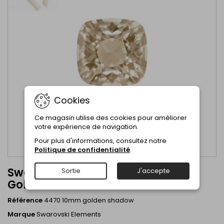
Cookies
Ce magasin utilise des cookies pour améliorer
votre expérience de navigation.
Pour plus d'informations, consultez notre
Politique de confidentialité
.
Swarovski Crystal 4470 10mm
Sortie
J'accepte
Golden Shadow
Référence
4470 10mm golden shadow
Marque
Swarovski Elements