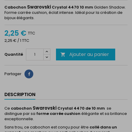
Swarovski
Cabochon
Crystal 4470 10 mm
Golden Shadow.
Forme carrée cushion, éclat intense. Idéal pour la création de
bijoux élégants.
2,25 €
TTC
2,25 € / 1 TTC
Ajouter au panier
Quantité

Partager
Partager
DESCRIPTION
Swarovski
Ce
cabochon
Crystal 4470 de 10 mm
se
distingue par sa
forme carrée cushion
élégante et sa brillance
exceptionnelle.
Sans trou, ce cabochon est conçu pour être
collé dans un