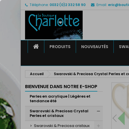
Téléphone:
0032 (0)2 332 58 90
Email:
eric@bouti
M
C
C
add_circle_outline
Vo
No
d'e
ACCUEIL
PRODUITS
NOUVEAUTÉS
SWAR
Accueil
Swarovski & Preciosa Crystal Perles et c
BIENVENUE DANS NOTRE E-SHOP
Perles en acrylique | Légères et
tendance été
Swarovski & Preciosa Crystal
Perles et cristaux
Swarovski & Preciosa cristaux