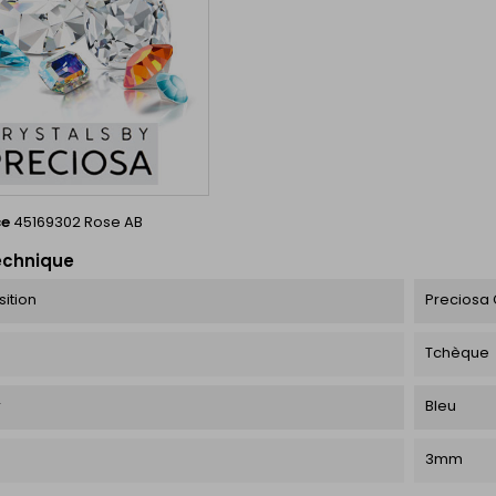
ce
45169302 Rose AB
echnique
ition
Preciosa 
Tchèque
r
Bleu
3mm