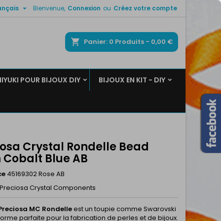

ançais
Bienvenue,
Connexion
ou
Créez votre compte
×
×
×
ercher
Panier
0
Produits -
0,00 €
MIYUKI POUR BIJOUX DIY
BIJOUX EN KIT - DIY
n
s
iosa Crystal Rondelle Bead
Cobalt Blue AB
ce
45169302 Rose AB
Preciosa Crystal Components
Preciosa MC Rondelle
est un toupie comme Swarovski
forme parfaite pour la fabrication de perles et de bijoux.