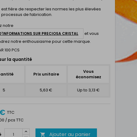
a
est fière de respecter les normes les plus élevées
 processus de fabrication.
z notre
et vous
D'INFORMATIONS SUR PRECIOSA CRISTAL
rez notre enthousiasme pour cette marque.
R 100 PCS
sur la quantité
Vous
antité
Prix unitaire
économisez
5
5,63 €
Up to 3,13 €
 €
TTC
100 / pcs TTC
Ajouter au panier
é
