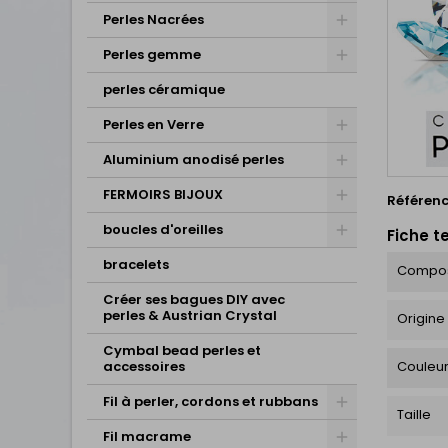
Perles Nacrées
Perles gemme
perles céramique
Perles en Verre
Aluminium anodisé perles
FERMOIRS BIJOUX
Référen
boucles d'oreilles
Fiche t
bracelets
Compos
Créer ses bagues DIY avec
perles & Austrian Crystal
Origine
Cymbal bead perles et
accessoires
Couleu
Fil à perler, cordons et rubbans
Taille
Fil macrame