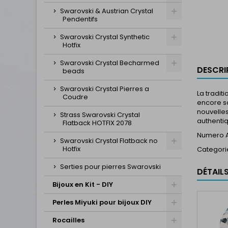
Swarovski & Austrian Crystal
Pendentifs
Swarovski Crystal Synthetic
Hotfix
Swarovski Crystal Becharmed
DESCRI
beads
Swarovski Crystal Pierres a
La tradit
Coudre
encore so
nouvelle
Strass Swarovski Crystal
authentiq
Flatback HOTFIX 2078
Numero Ar
Swarovski Crystal Flatback no
Hotfix
Categori
Serties pour pierres Swarovski
DÉTAIL
Bijoux en Kit - DIY
Perles Miyuki pour bijoux DIY
Rocailles