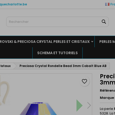
quecharlotte.be
Fr
es listes de favorits
réer une liste d'envies
onnexion
Rech
Créer un liste
us devez être connecté pour ajouter des produits à votre liste
m de la liste d'envies
nvies.
OVSKI & PRECIOSA CRYSTAL PERLES ET CRISTAUX
PERLES 
Annuler
Connexio
SCHEMA ET TUTORIELS
Annuler
Créer une liste d'envie
ristaux
Preciosa Crystal Rondelle Bead 3mm Cobalt Blue AB
Prec
favorite_border
3mm 
Référen
Marque
La perle
5328. La 