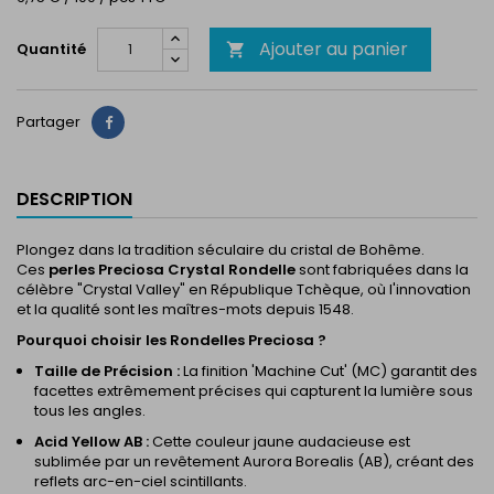
Ajouter au panier
Quantité

Partager
Partager
DESCRIPTION
Plongez dans la tradition séculaire du cristal de Bohême.
Ces
perles Preciosa Crystal Rondelle
sont fabriquées dans la
célèbre "Crystal Valley" en République Tchèque, où l'innovation
et la qualité sont les maîtres-mots depuis 1548.
Pourquoi choisir les Rondelles Preciosa ?
Taille de Précision :
La finition 'Machine Cut' (MC) garantit des
facettes extrêmement précises qui capturent la lumière sous
tous les angles.
Acid Yellow AB :
Cette couleur jaune audacieuse est
sublimée par un revêtement Aurora Borealis (AB), créant des
reflets arc-en-ciel scintillants.