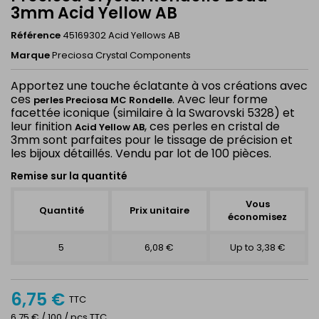
3mm Acid Yellow AB
Référence
45169302 Acid Yellows AB
Marque
Preciosa Crystal Components
Apportez une touche éclatante à vos créations avec
ces
. Avec leur forme
perles Preciosa MC Rondelle
facettée iconique (similaire à la Swarovski 5328) et
leur finition
, ces perles en cristal de
Acid Yellow AB
3mm sont parfaites pour le tissage de précision et
les bijoux détaillés. Vendu par lot de 100 pièces.
Remise sur la quantité
Vous
Quantité
Prix unitaire
économisez
5
6,08 €
Up to 3,38 €
6,75 €
TTC
6,75 € / 100 / pcs TTC