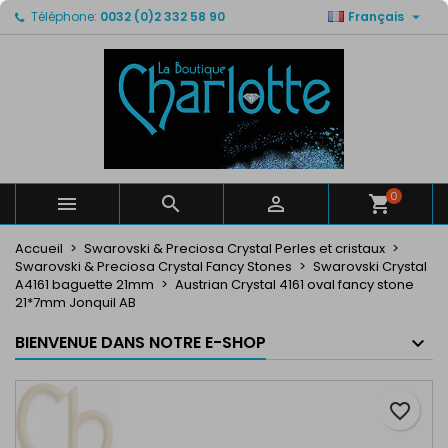

Téléphone:
0032 (0)2 332 58 90
Français
×
×
×
Mes listes de favorits
Créer une liste d'envies
Connexion
Créer un liste
add_circle_outline
Vous devez être connecté pour ajouter des produits
Nom de la liste d'envies
à votre liste d'envies.
Annuler
Connexion
Annuler
Créer une liste d'envies
0



Accueil
Swarovski & Preciosa Crystal Perles et cristaux
Swarovski & Preciosa Crystal Fancy Stones
Swarovski Crystal
A4161 baguette 21mm
Austrian Crystal 4161 oval fancy stone
21*7mm Jonquil AB
BIENVENUE DANS NOTRE E-SHOP
favorite_border