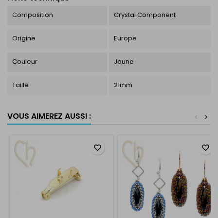
Composition
Crystal Component
Origine
Europe
Couleur
Jaune
Taille
21mm
VOUS AIMEREZ AUSSI :
<
>
favorite_border
favorite_border