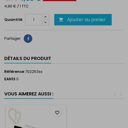
4,90 € / 1 TTC
Ajouter au panier
Quantité

Partager
Partager
DÉTAILS DU PRODUIT
Référence
702253ss
EAN13
0
VOUS AIMEREZ AUSSI :
<
>
favorite_border