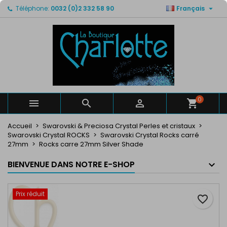

Téléphone:
0032 (0)2 332 58 90
Français
×
×
×
Mes listes de favorits
Créer une liste d'envies
Connexion
Créer un liste
add_circle_outline
Vous devez être connecté pour ajouter des produits
Nom de la liste d'envies
à votre liste d'envies.
Annuler
Connexion
Annuler
Créer une liste d'envies
0



Accueil
Swarovski & Preciosa Crystal Perles et cristaux
Swarovski Crystal ROCKS
Swarovski Crystal Rocks carré
27mm
Rocks carre 27mm Silver Shade
BIENVENUE DANS NOTRE E-SHOP
Prix réduit
favorite_border