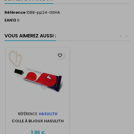
Référence
1088-pp24-GSHA
EAN13
0
VOUS AIMEREZ AUSSI :
<
>
favorite_border
RÉFÉRENCE:
HASULITH
COLLE À BIJOUX HASULITH
2,95 €