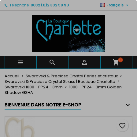

Téléphone:
0032 (0)2 332 58 90
Français
×
×
×
Mes listes de favorits
Créer une liste d'envies
Connexion
Créer un liste
add_circle_outline
Vous devez être connecté pour ajouter des produits
Nom de la liste d'envies
à votre liste d'envies.
Annuler
Connexion
Annuler
Créer une liste d'envies
0



Accueil
Swarovski & Preciosa Crystal Perles et cristaux
Swarovski & Preciosa Crystal Strass | Boutique Charlotte
Swarovski 1088 - PP24 - 3mm
1088 - PP24 - 3mm Golden
Shadow GSHA
BIENVENUE DANS NOTRE E-SHOP
favorite_border