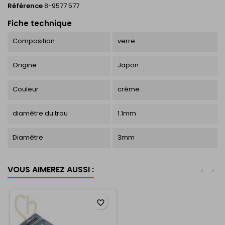
Référence
8-9577 577
Fiche technique
Composition
verre
Origine
Japon
Couleur
crème
diamètre du trou
1.1mm
Diamètre
3mm
VOUS AIMEREZ AUSSI :
<
>
favorite_border