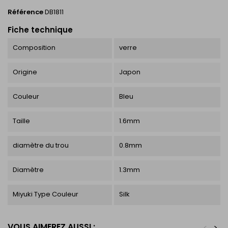
Référence
DB1811
Fiche technique
Composition
verre
Origine
Japon
Couleur
Bleu
Taille
1.6mm
diamètre du trou
0.8mm
Diamètre
1.3mm
Miyuki Type Couleur
Silk
VOUS AIMEREZ AUSSI :
<
>