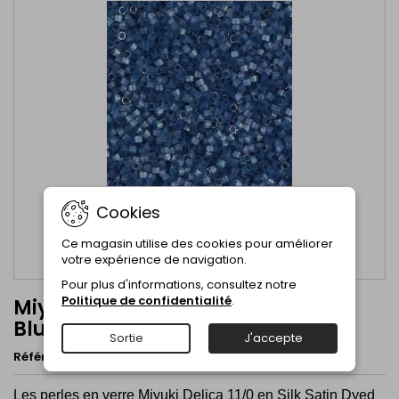
Cookies
Ce magasin utilise des cookies pour améliorer
votre expérience de navigation.
Pour plus d'informations, consultez notre
Politique de confidentialité
.
Miyuki Delica Silk Satin Dyed Dust
Blue - 11/0 - DB1811
Sortie
J'accepte
Référence
DB1811
Marque
Miyuki Beads
Les perles en verre Miyuki Delica 11/0 en
Silk Satin Dyed