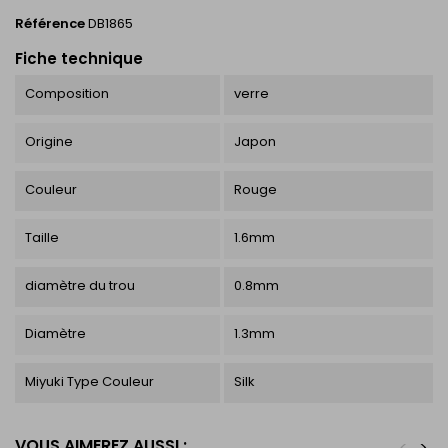
Référence
DB1865
Fiche technique
Composition
verre
Origine
Japon
Couleur
Rouge
Taille
1.6mm
diamètre du trou
0.8mm
Diamètre
1.3mm
Miyuki Type Couleur
Silk
VOUS AIMEREZ AUSSI :
<
>