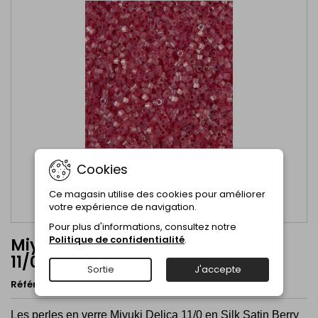
Cookies
Ce magasin utilise des cookies pour améliorer
votre expérience de navigation.
Pour plus d'informations, consultez notre
Politique de confidentialité
.
Miyuki Delica Silk Satin Berry AB -
11/0 - DB1865
Sortie
J'accepte
Référence
DB1865
Marque
Miyuki Beads
Les perles en verre Miyuki Delica 11/0 en
Silk Satin Berry