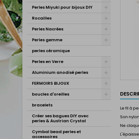
Perles Miyuki pour bijoux DIY
Rocailles
Perles Nacrées
Perles gemme
perles céramique
Perles en Verre
Aluminium anodisé perles
FERMOIRS BIJOUX
DESCRI
boucles d'oreilles
bracelets
Le fil à 
Créer ses bagues DIY avec
Son nylon
perles & Austrian Crystal
Ne claque
Cymbal bead perles et
L'épaisse
accessoires