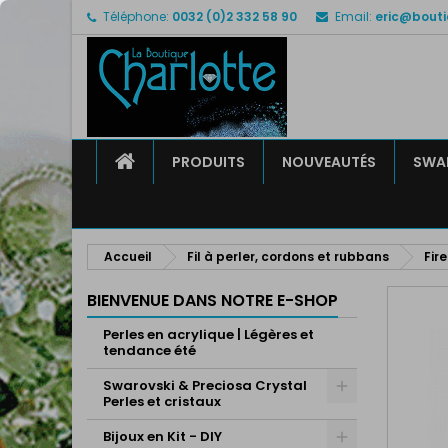
Téléphone:
0032 (0)2 332 58 90
Email:
eric@bouti
M
C
C
add_circle_outline
Vo
No
d'e
ACCUEIL
PRODUITS
NOUVEAUTÉS
SWAR
Accueil
Fil à perler, cordons et rubbans
Fire
BIENVENUE DANS NOTRE E-SHOP
Perles en acrylique | Légères et
tendance été
Swarovski & Preciosa Crystal
Perles et cristaux
Bijoux en Kit - DIY