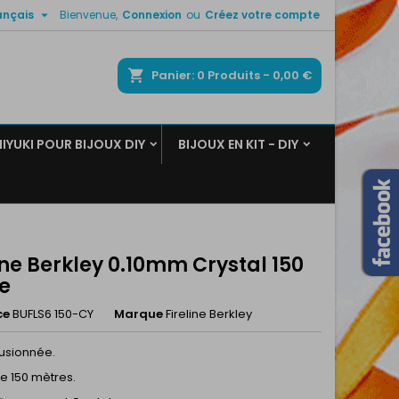

ançais
Bienvenue,
Connexion
ou
Créez votre compte
×
×
×
ercher
Panier
0
Produits -
0,00 €
MIYUKI POUR BIJOUX DIY
BIJOUX EN KIT - DIY
n
s
ine Berkley 0.10mm Crystal 150
e
ce
BUFLS6 150-CY
Marque
Fireline Berkley
 fusionnée.
e 150 mètres.