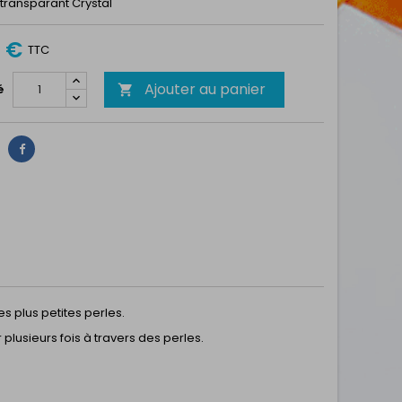
 transparant Crystal
5 €
TTC
Ajouter au panier
é

Partager
es plus petites perles.
plusieurs fois à travers des perles.