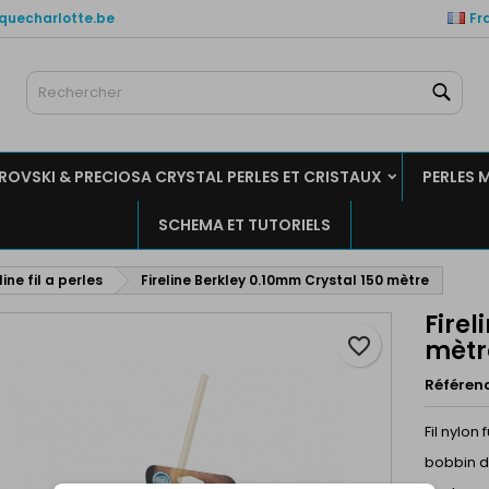
quecharlotte.be
Fr
es listes de favorits
réer une liste d'envies
onnexion
Rech
Créer un liste
us devez être connecté pour ajouter des produits à votre liste
m de la liste d'envies
nvies.
OVSKI & PRECIOSA CRYSTAL PERLES ET CRISTAUX
PERLES 
Annuler
Connexio
SCHEMA ET TUTORIELS
Annuler
Créer une liste d'envie
line fil a perles
Fireline Berkley 0.10mm Crystal 150 mètre
Firel
favorite_border
mètr
Référen
Fil nylon
bobbin d