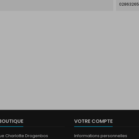
02863265
BOUTIQUE
VOTRE COMPTE
que Charlotte Drogenbos
Informations personnelles