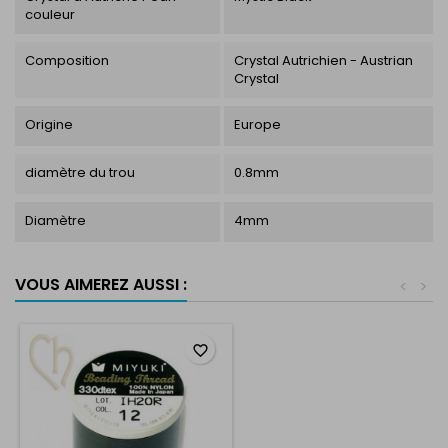
couleur
Composition
Crystal Autrichien - Austrian
Crystal
Origine
Europe
diamètre du trou
0.8mm
Diamètre
4mm
VOUS AIMEREZ AUSSI :
<
>
favorite_border