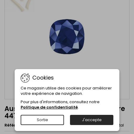
Cookies
Ce magasin utilise des cookies pour améliorer
votre expérience de navigation.
Pour plus d'informations, consultez notre
Austrian Crystal Cabochon Square
Politique de confidentialité
.
4470 10mm Royal Blue
Sortie
J'accepte
Référence
4470 10mm Royal Blue
Marque
Austrian Crystal