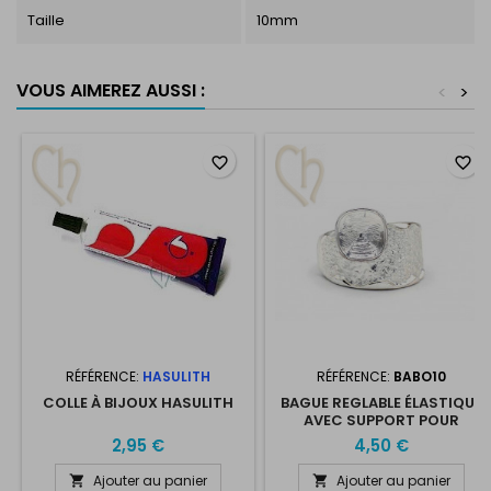
Taille
10mm
VOUS AIMEREZ AUSSI :
<
>
favorite_border
favorite_border
RÉFÉRENCE:
HASULITH
RÉFÉRENCE:
BABO10
COLLE À BIJOUX HASULITH
BAGUE REGLABLE ÉLASTIQUE
AVEC SUPPORT POUR
CRYSTAL 4470 10MM
2,95 €
4,50 €
Ajouter au panier
Ajouter au panier

