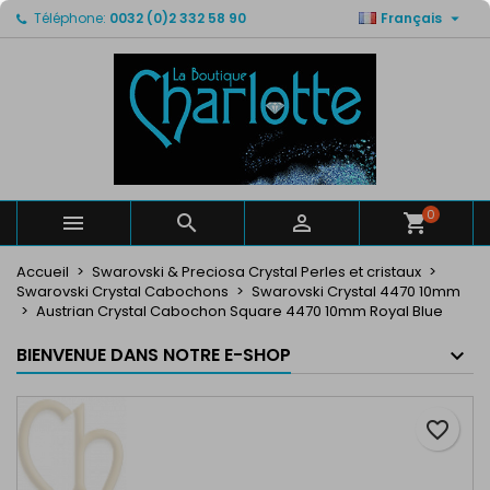

Téléphone:
0032 (0)2 332 58 90
Français
×
×
×
Mes listes de favorits
Créer une liste d'envies
Connexion
Créer un liste
add_circle_outline
Vous devez être connecté pour ajouter des produits
Nom de la liste d'envies
à votre liste d'envies.
Annuler
Connexion
Annuler
Créer une liste d'envies
0



Accueil
Swarovski & Preciosa Crystal Perles et cristaux
Swarovski Crystal Cabochons
Swarovski Crystal 4470 10mm
Austrian Crystal Cabochon Square 4470 10mm Royal Blue
BIENVENUE DANS NOTRE E-SHOP
favorite_border